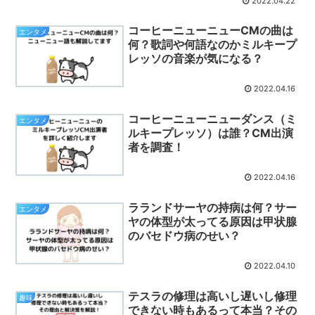
2022.04.22
コーヒーニューニューCMの曲は
エンタメ
何？歌詞や何語なのかミルキープ
レッソの音楽が気になる？
2022.04.16
コーヒーニューニューダンス（ミ
エンタメ
ルキープレッソ）は誰？CM出演
者を調査！
2022.04.16
ラランドサーヤの持病は何？サー
エンタメ
ヤの体型が太ってる原因は甲状腺
のバセドウ病のせい？
2022.04.10
テスラの修理は高いし遅いし修理
趣味
できない時もあるって本当？その